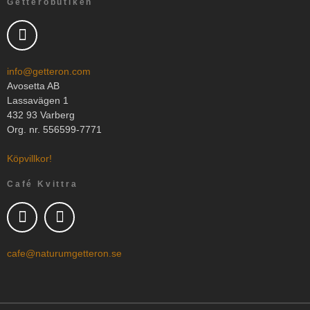
Getteröbutiken
info@getteron.com
Avosetta AB
Lassavägen 1
432 93 Varberg
Org. nr. 556599-7771
Köpvillkor!
Café Kvittra
cafe@naturumgetteron.se