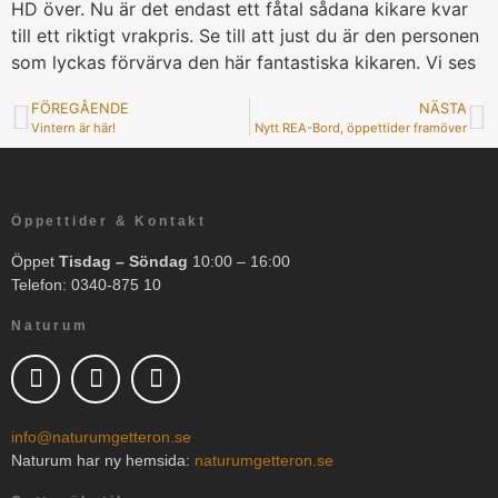
HD över. Nu är det endast ett fåtal sådana kikare kvar
till ett riktigt vrakpris. Se till att just du är den personen
som lyckas förvärva den här fantastiska kikaren. Vi ses
FÖREGÅENDE
NÄSTA
Vintern är här!
Nytt REA-Bord, öppettider framöver
Öppettider & Kontakt
Öppet
Tisdag – Söndag
10:00 – 16:00
Telefon: 0340-875 10
Naturum
info@naturumgetteron.se
Naturum har ny hemsida:
naturumgetteron.se