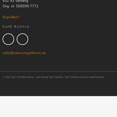
432 93 Varberg
Org. nr. 556599-7771
Köpvillkor!
Café Kvittra
cafe@naturumgetteron.se
© 2022 GETTERÖBUTIKEN / NATURUM GETTERÖN / GETTERÖN KAFÉ & KONFERENS