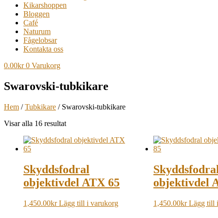
Kikarshoppen
Bloggen
Café
Naturum
Fågelobsar
Kontakta oss
0.00
kr
0
Varukorg
Swarovski-tubkikare
Hem
/
Tubkikare
/ Swarovski-tubkikare
Visar alla 16 resultat
Skyddsfodral
Skyddsfodra
objektivdel ATX 65
objektivdel 
1,450.00
kr
Lägg till i varukorg
1,450.00
kr
Lägg till