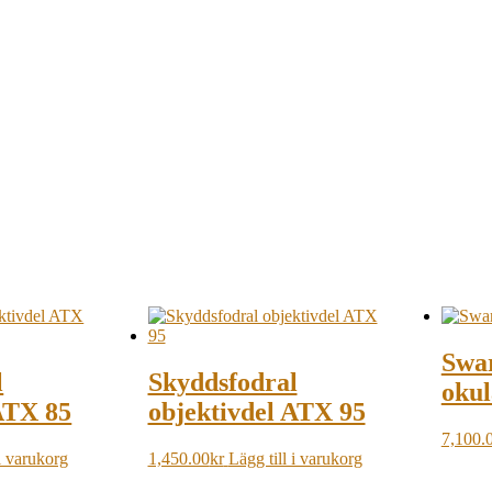
Swar
l
Skyddsfodral
okul
ATX 85
objektivdel ATX 95
7,100.
 i varukorg
1,450.00
kr
Lägg till i varukorg