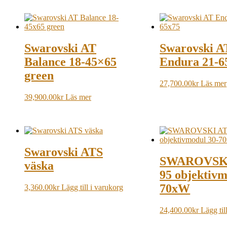
Swarovski AT
Swarovski A
Balance 18-45×65
Endura 21-6
green
27,700.00
kr
Läs mer
39,900.00
kr
Läs mer
Swarovski ATS
SWAROVSK
väska
95 objektivm
70xW
3,360.00
kr
Lägg till i varukorg
24,400.00
kr
Lägg til