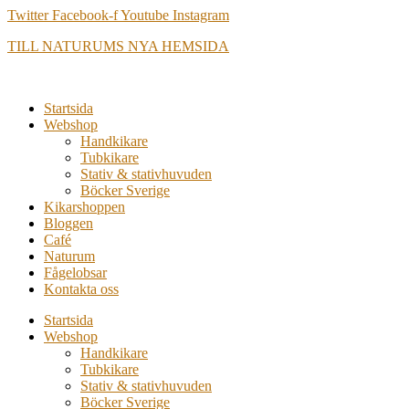
Hoppa
Twitter
Facebook-f
Youtube
Instagram
till
TILL NATURUMS NYA HEMSIDA
innehåll
Startsida
Webshop
Handkikare
Tubkikare
Stativ & stativhuvuden
Böcker Sverige
Kikarshoppen
Bloggen
Café
Naturum
Fågelobsar
Kontakta oss
Startsida
Webshop
Handkikare
Tubkikare
Stativ & stativhuvuden
Böcker Sverige