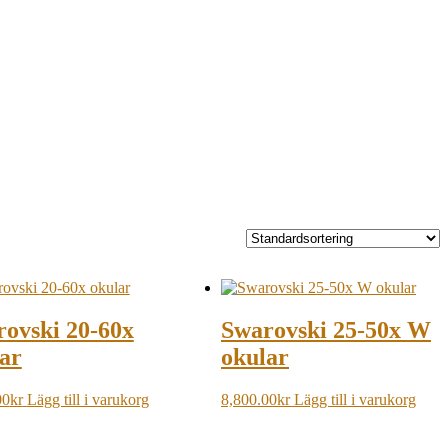
ovski 20-60x
Swarovski 25-50x W
ar
okular
00
kr
Lägg till i varukorg
8,800.00
kr
Lägg till i varukorg