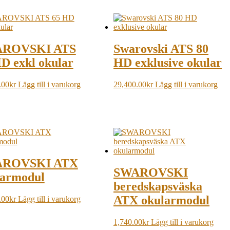
ROVSKI ATS
Swarovski ATS 80
D exkl okular
HD exklusive okular
.00
kr
Lägg till i varukorg
29,400.00
kr
Lägg till i varukorg
ROVSKI ATX
SWAROVSKI
larmodul
beredskapsväska
ATX okularmodul
.00
kr
Lägg till i varukorg
1,740.00
kr
Lägg till i varukorg