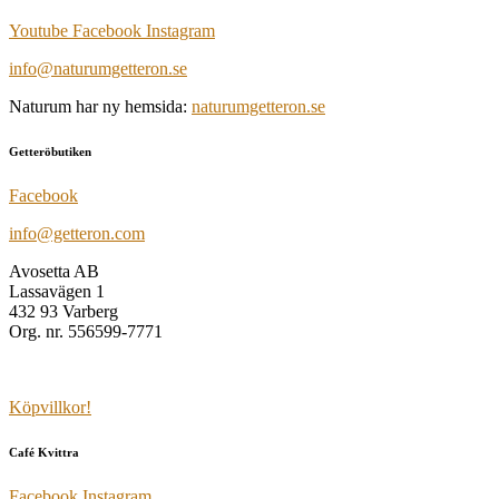
Youtube
Facebook
Instagram
info@naturumgetteron.se
Naturum har ny hemsida:
naturumgetteron.se
Getteröbutiken
Facebook
info@getteron.com
Avosetta AB
Lassavägen 1
432 93 Varberg
Org. nr. 556599-7771
Köpvillkor!
Café Kvittra
Facebook
Instagram