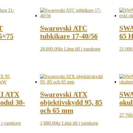
T
Swarovski ATC
SWA
5×75
tubkikare 17-40/56
65 H
28,800.00
kr
Lägg till i varukorg
21,000
I ATX
Swarovski ATX
SWA
odul 30-
objektivskydd 95, 85
oku
och 65 mm
27,700
l i varukorg
1,880.00
kr
Lägg till i varukorg