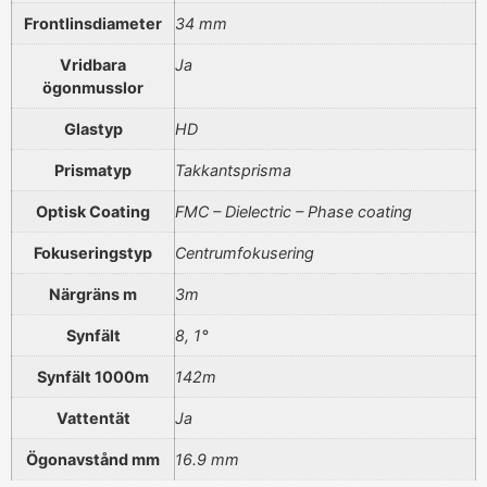
Frontlinsdiameter
34 mm
Vridbara
Ja
ögonmusslor
Glastyp
HD
Prismatyp
Takkantsprisma
Optisk Coating
FMC – Dielectric – Phase coating
Fokuseringstyp
Centrumfokusering
Närgräns m
3m
Synfält
8, 1°
Synfält 1000m
142m
Vattentät
Ja
Ögonavstånd mm
16.9 mm