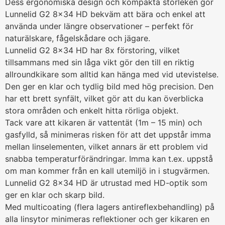
Dess ergonomiska design och kompakta storleken gör
Lunnelid G2 8×34 HD bekväm att bära och enkel att
använda under längre observationer – perfekt för
naturälskare, fågelskådare och jägare.
Lunnelid G2 8×34 HD har 8x förstoring, vilket
tillsammans med sin låga vikt gör den till en riktig
allroundkikare som alltid kan hänga med vid utevistelse.
Den ger en klar och tydlig bild med hög precision. Den
har ett brett synfält, vilket gör att du kan överblicka
stora områden och enkelt hitta rörliga objekt.
Tack vare att kikaren är vattentät (1m – 15 min) och
gasfylld, så minimeras risken för att det uppstår imma
mellan linselementen, vilket annars är ett problem vid
snabba temperaturförändringar. Imma kan t.ex. uppstå
om man kommer från en kall utemiljö in i stugvärmen.
Lunnelid G2 8×34 HD är utrustad med HD-optik som
ger en klar och skarp bild.
Med multicoating (flera lagers antireflexbehandling) på
alla linsytor minimeras reflektioner och ger kikaren en