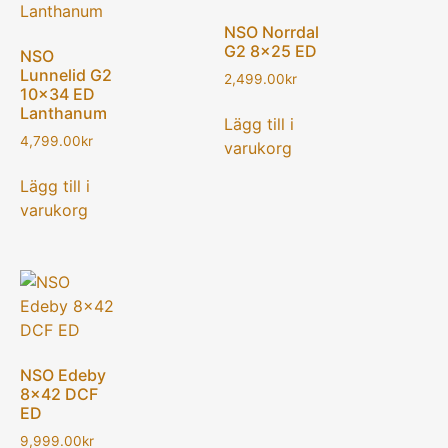
NSO Norrdal
G2 8×25 ED
NSO
Lunnelid G2
2,499.00
kr
10×34 ED
Lanthanum
Lägg till i
4,799.00
kr
varukorg
Lägg till i
varukorg
NSO Edeby
8×42 DCF
ED
9,999.00
kr