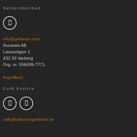
Getteröbutiken
info@getteron.com
Avosetta AB
Lassavägen 1
432 93 Varberg
Org. nr. 556599-7771
Köpvillkor!
Café Kvittra
cafe@naturumgetteron.se