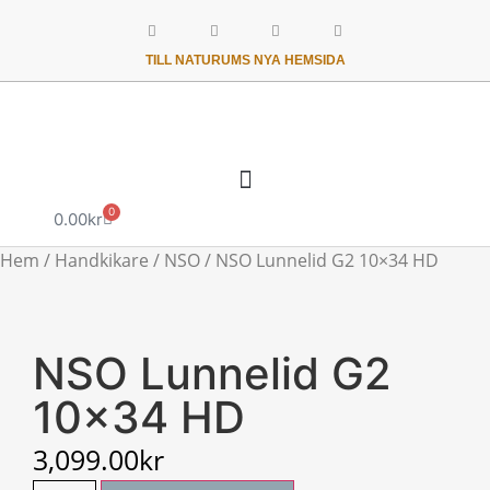
TILL NATURUMS NYA HEMSIDA
0
0.00
kr
Hem
/
Handkikare
/
NSO
/ NSO Lunnelid G2 10×34 HD
NSO Lunnelid G2
10×34 HD
3,099.00
kr