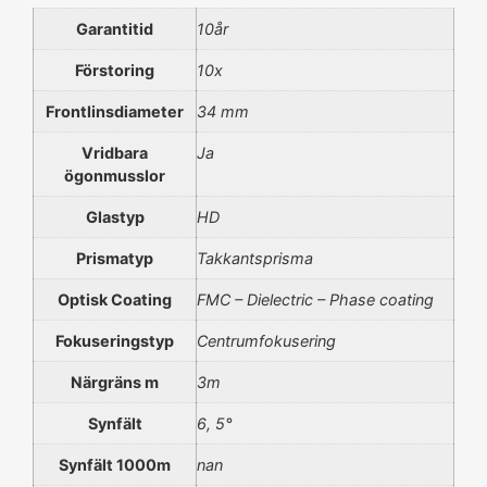
Garantitid
10år
Förstoring
10x
Frontlinsdiameter
34 mm
Vridbara
Ja
ögonmusslor
Glastyp
HD
Prismatyp
Takkantsprisma
Optisk Coating
FMC – Dielectric – Phase coating
Fokuseringstyp
Centrumfokusering
Närgräns m
3m
Synfält
6, 5°
Synfält 1000m
nan