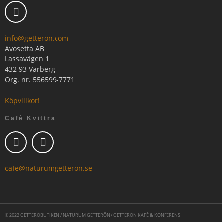
info@getteron.com
Avosetta AB
Lassavägen 1
432 93 Varberg
Org. nr. 556599-7771
Köpvillkor!
Café Kvittra
cafe@naturumgetteron.se
© 2022 GETTERÖBUTIKEN / NATURUM GETTERÖN / GETTERÖN KAFÉ & KONFERENS