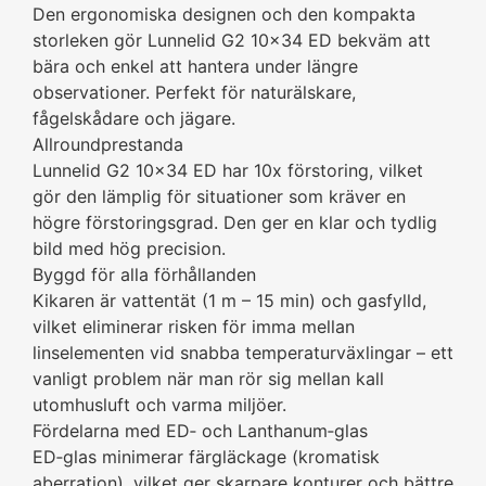
Den ergonomiska designen och den kompakta
storleken gör Lunnelid G2 10×34 ED bekväm att
bära och enkel att hantera under längre
observationer. Perfekt för naturälskare,
fågelskådare och jägare.
Allroundprestanda
Lunnelid G2 10×34 ED har 10x förstoring, vilket
gör den lämplig för situationer som kräver en
högre förstoringsgrad. Den ger en klar och tydlig
bild med hög precision.
Byggd för alla förhållanden
Kikaren är vattentät (1 m – 15 min) och gasfylld,
vilket eliminerar risken för imma mellan
linselementen vid snabba temperaturväxlingar – ett
vanligt problem när man rör sig mellan kall
utomhusluft och varma miljöer.
Fördelarna med ED‑ och Lanthanum‑glas
ED‑glas minimerar färgläckage (kromatisk
aberration), vilket ger skarpare konturer och bättre