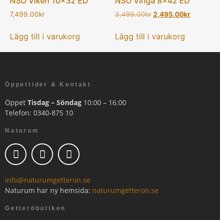
NSO Viken 10×32 ED
NSO Vinga 8×42 ED
7,499.00
kr
3,499.00
kr
2,495.00
kr
Lägg till i varukorg
Lägg till i varukorg
Öppettider & Kontakt
Öppet
Tisdag – Söndag
10:00 – 16:00
Telefon: 0340-875 10
Naturum
info@naturumgetteron.se
Naturum har ny hemsida:
naturumgetteron.se
Getteröbutiken