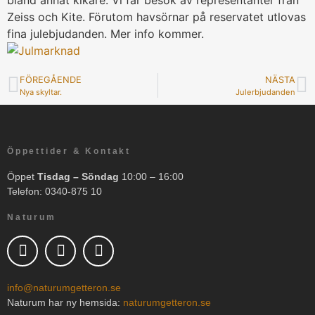
bland annat kikare. Vi får besök av representanter från
Zeiss och Kite. Förutom havsörnar på reservatet utlovas
fina julebjudanden. Mer info kommer.
FÖREGÅENDE
NÄSTA
Nya skyltar.
Julerbjudanden
Öppettider & Kontakt
Öppet
Tisdag – Söndag
10:00 – 16:00
Telefon: 0340-875 10
Naturum
info@naturumgetteron.se
Naturum har ny hemsida:
naturumgetteron.se