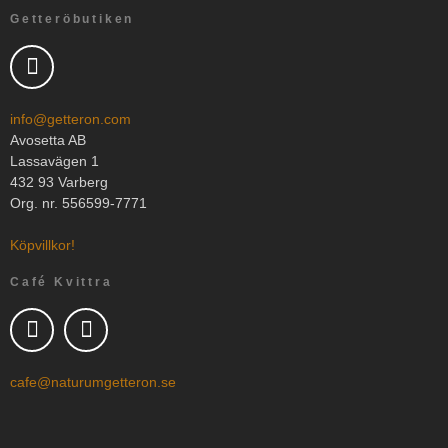
Getteröbutiken
info@getteron.com
Avosetta AB
Lassavägen 1
432 93 Varberg
Org. nr. 556599-7771
Köpvillkor!
Café Kvittra
cafe@naturumgetteron.se