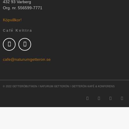
432 93 Varberg
Org. nr. 556599-7771
Köpvillkor!
Café Kvittra
cafe@naturumgetteron.se
© 2022 GETTERÖBUTIKEN / NATURUM GETTERÖN / GETTERÖN KAFÉ & KONFERENS