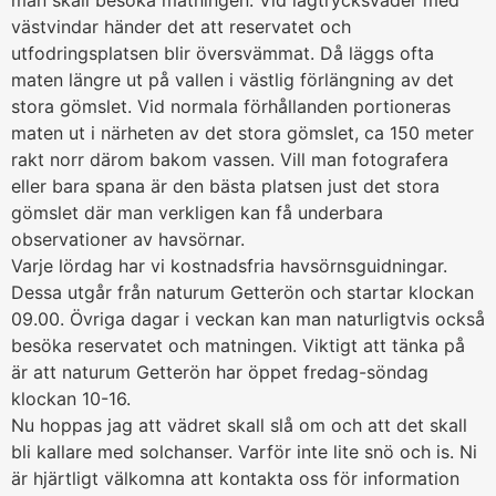
man skall besöka matningen. Vid lågtrycksväder med
västvindar händer det att reservatet och
utfodringsplatsen blir översvämmat. Då läggs ofta
maten längre ut på vallen i västlig förlängning av det
stora gömslet. Vid normala förhållanden portioneras
maten ut i närheten av det stora gömslet, ca 150 meter
rakt norr därom bakom vassen. Vill man fotografera
eller bara spana är den bästa platsen just det stora
gömslet där man verkligen kan få underbara
observationer av havsörnar.
Varje lördag har vi kostnadsfria havsörnsguidningar.
Dessa utgår från naturum Getterön och startar klockan
09.00. Övriga dagar i veckan kan man naturligtvis också
besöka reservatet och matningen. Viktigt att tänka på
är att naturum Getterön har öppet fredag-söndag
klockan 10-16.
Nu hoppas jag att vädret skall slå om och att det skall
bli kallare med solchanser. Varför inte lite snö och is. Ni
är hjärtligt välkomna att kontakta oss för information