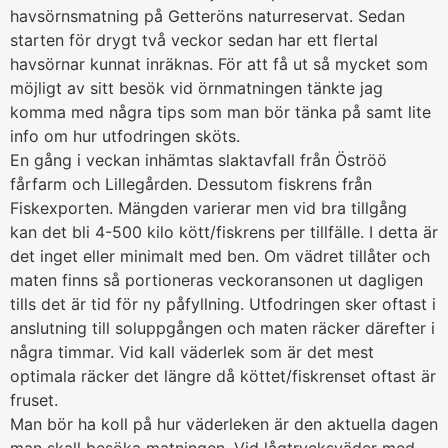
havsörnsmatning på Getteröns naturreservat. Sedan
starten för drygt två veckor sedan har ett flertal
havsörnar kunnat inräknas. För att få ut så mycket som
möjligt av sitt besök vid örnmatningen tänkte jag
komma med några tips som man bör tänka på samt lite
info om hur utfodringen sköts.
En gång i veckan inhämtas slaktavfall från Öströö
fårfarm och Lillegården. Dessutom fiskrens från
Fiskexporten. Mängden varierar men vid bra tillgång
kan det bli 4-500 kilo kött/fiskrens per tillfälle. I detta är
det inget eller minimalt med ben. Om vädret tillåter och
maten finns så portioneras veckoransonen ut dagligen
tills det är tid för ny påfyllning. Utfodringen sker oftast i
anslutning till soluppgången och maten räcker därefter i
några timmar. Vid kall väderlek som är det mest
optimala räcker det längre då köttet/fiskrenset oftast är
fruset.
Man bör ha koll på hur väderleken är den aktuella dagen