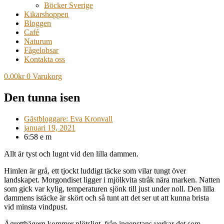
Böcker Sverige
Kikarshoppen
Bloggen
Café
Naturum
Fågelobsar
Kontakta oss
0.00
kr
0
Varukorg
Den tunna isen
Gästbloggare: Eva Kronvall
januari 19, 2021
6:58 e m
Allt är tyst och lugnt vid den lilla dammen.
Himlen är grå, ett tjockt luddigt täcke som vilar tungt över
landskapet. Morgondiset ligger i mjölkvita stråk nära marken. Natten
som gick var kylig, temperaturen sjönk till just under noll. Den lilla
dammens istäcke är skört och så tunt att det ser ut att kunna brista
vid minsta vindpust.
Ägretthägern kommer plötsligt, från ingenstans verkar det som,