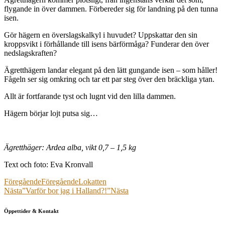
flygande in över dammen. Förbereder sig för landning på den tunna
isen.
Gör hägern en överslagskalkyl i huvudet? Uppskattar den sin
kroppsvikt i förhållande till isens bärförmåga? Funderar den över
nedslagskraften?
Ägretthägern landar elegant på den lätt gungande isen – som håller!
Fågeln ser sig omkring och tar ett par steg över den bräckliga ytan.
Allt är fortfarande tyst och lugnt vid den lilla dammen.
Hägern börjar lojt putsa sig…
Ägretthäger:
Ardea alba, vikt 0,7 – 1,5 kg
Text och foto: Eva Kronvall
Föregående
Föregående
Lokatten
Nästa
”Varför bor jag i Halland?!”
Nästa
Öppettider & Kontakt