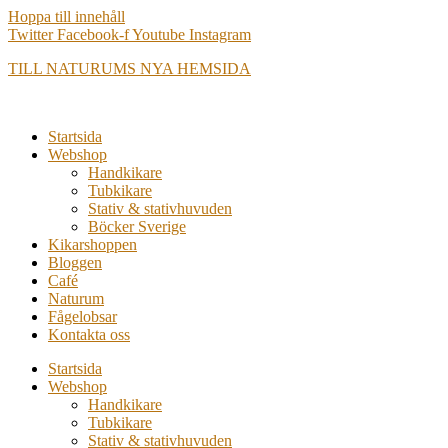
Hoppa till innehåll
Twitter
Facebook-f
Youtube
Instagram
TILL NATURUMS NYA HEMSIDA
Startsida
Webshop
Handkikare
Tubkikare
Stativ & stativhuvuden
Böcker Sverige
Kikarshoppen
Bloggen
Café
Naturum
Fågelobsar
Kontakta oss
Startsida
Webshop
Handkikare
Tubkikare
Stativ & stativhuvuden