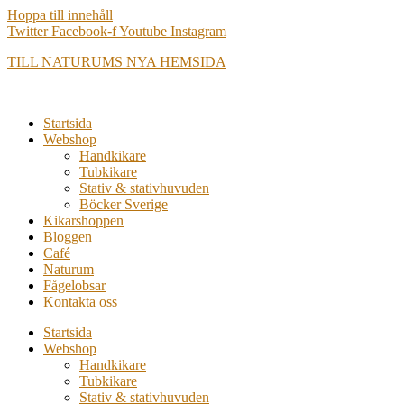
Hoppa till innehåll
Twitter
Facebook-f
Youtube
Instagram
TILL NATURUMS NYA HEMSIDA
Startsida
Webshop
Handkikare
Tubkikare
Stativ & stativhuvuden
Böcker Sverige
Kikarshoppen
Bloggen
Café
Naturum
Fågelobsar
Kontakta oss
Startsida
Webshop
Handkikare
Tubkikare
Stativ & stativhuvuden