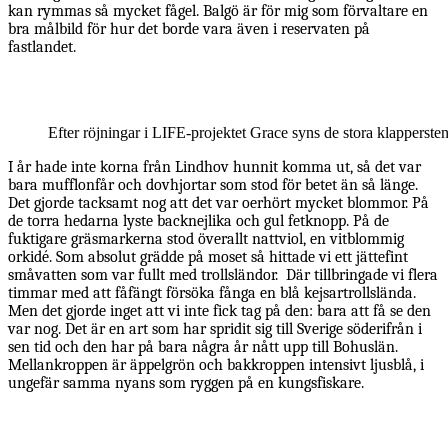
kan rymmas så mycket fågel. Balgö är för mig som förvaltare en
bra målbild för hur det borde vara även i reservaten på
fastlandet.
Efter röjningar i LIFE-projektet Grace syns de stora klapperstensf
I år hade inte korna från Lindhov hunnit komma ut, så det var
bara mufflonfår och dovhjortar som stod för betet än så länge.
Det gjorde tacksamt nog att det var oerhört mycket blommor. På
de torra hedarna lyste backnejlika och gul fetknopp. På de
fuktigare gräsmarkerna stod överallt nattviol, en vitblommig
orkidé. Som absolut grädde på moset så hittade vi ett jättefint
småvatten som var fullt med trollsländor. Där tillbringade vi flera
timmar med att fåfängt försöka fånga en blå kejsartrollslända.
Men det gjorde inget att vi inte fick tag på den: bara att få se den
var nog. Det är en art som har spridit sig till Sverige söderifrån i
sen tid och den har på bara några år nått upp till Bohuslän.
Mellankroppen är äppelgrön och bakkroppen intensivt ljusblå, i
ungefär samma nyans som ryggen på en kungsfiskare.