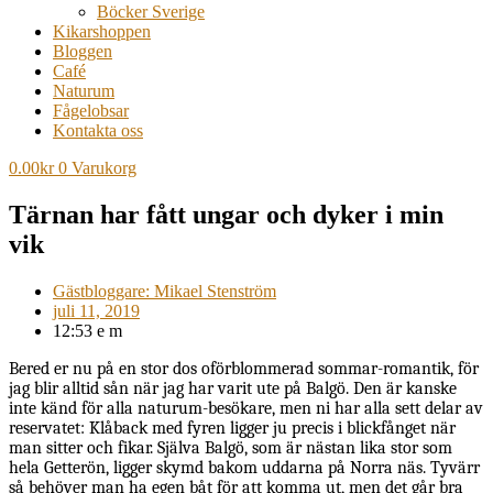
Böcker Sverige
Kikarshoppen
Bloggen
Café
Naturum
Fågelobsar
Kontakta oss
0.00
kr
0
Varukorg
Tärnan har fått ungar och dyker i min
vik
Gästbloggare: Mikael Stenström
juli 11, 2019
12:53 e m
Bered er nu på en stor dos oförblommerad sommar-romantik, för
jag blir alltid sån när jag har varit ute på Balgö. Den är kanske
inte känd för alla naturum-besökare, men ni har alla sett delar av
reservatet: Klåback med fyren ligger ju precis i blickfånget när
man sitter och fikar. Själva Balgö, som är nästan lika stor som
hela Getterön, ligger skymd bakom uddarna på Norra näs. Tyvärr
så behöver man ha egen båt för att komma ut, men det går bra