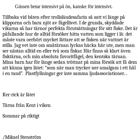
Gässen betar intensivt på ön, kanske för intensivt.
Tillbaka vid båten efter trollsländesafarin så satt vi länge på
klipporna och bara njöt av fågellivet. I de grunda, skyddade
vikarna så har tärnor perfekta förutsättningar för sitt fiske. Det är
påfallande hur de alltid försöker hitta vatten som ligger i lä: det
måste vara oerhört mycket lättare att se fisken när vattnet är
stilla. Jag vet inte om småtärnan lyckas häcka här ute, men man
ser nästan alltid en eller två som fiskar. Här finns så klart även
fisktärna, och min absoluta favoritfågel, den kentska tärnan.
Mina barn har för länge sedan tröttnat på mina försök att få dem
att känna igen lätet: ”som när man trycker ner amalgam i ett hål
i en tand”. Plastfyllningar ger inte samma ljudassociationer…
Ker-rick är lätet
Tärna från Kent i viken
Sommar på riktigt
/Mikael Stenström