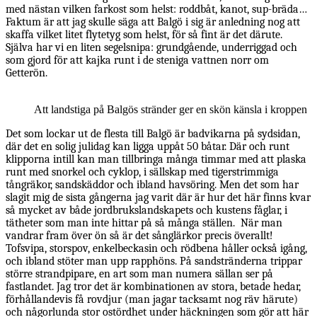
med nästan vilken farkost som helst: roddbåt, kanot, sup-bräda…
Faktum är att jag skulle säga att Balgö i sig är anledning nog att
skaffa vilket litet flytetyg som helst, för så fint är det därute.
Själva har vi en liten segelsnipa: grundgående, underriggad och
som gjord för att kajka runt i de steniga vattnen norr om
Getterön.
Att landstiga på Balgös stränder ger en skön känsla i kroppen
Det som lockar ut de flesta till Balgö är badvikarna på sydsidan,
där det en solig julidag kan ligga uppåt 50 båtar. Där och runt
klipporna intill kan man tillbringa många timmar med att plaska
runt med snorkel och cyklop, i sällskap med tigerstrimmiga
tångräkor, sandskäddor och ibland havsöring. Men det som har
slagit mig de sista gångerna jag varit där är hur det här finns kvar
så mycket av både jordbrukslandskapets och kustens fåglar, i
tätheter som man inte hittar på så många ställen. När man
vandrar fram över ön så är det sånglärkor precis överallt!
Tofsvipa, storspov, enkelbeckasin och rödbena håller också igång,
och ibland stöter man upp rapphöns. På sandstränderna trippar
större strandpipare, en art som man numera sällan ser på
fastlandet. Jag tror det är kombinationen av stora, betade hedar,
förhållandevis få rovdjur (man jagar tacksamt nog räv härute)
och någorlunda stor ostördhet under häckningen som gör att här