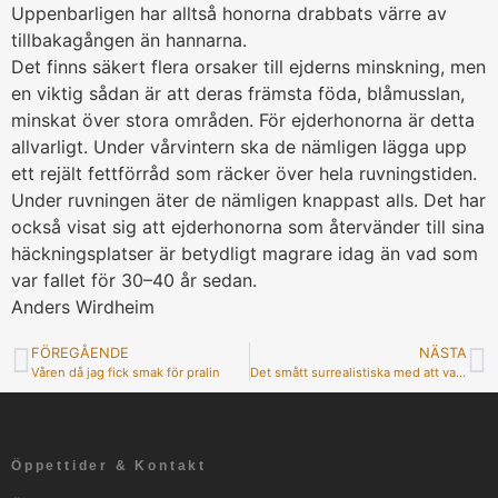
Uppenbarligen har alltså honorna drabbats värre av
tillbakagången än hannarna.
Det finns säkert flera orsaker till ejderns minskning, men
en viktig sådan är att deras främsta föda, blåmusslan,
minskat över stora områden. För ejderhonorna är detta
allvarligt. Under vårvintern ska de nämligen lägga upp
ett rejält fettförråd som räcker över hela ruvningstiden.
Under ruvningen äter de nämligen knappast alls. Det har
också visat sig att ejderhonorna som återvänder till sina
häckningsplatser är betydligt magrare idag än vad som
var fallet för 30–40 år sedan.
Anders Wirdheim
FÖREGÅENDE
NÄSTA
Våren då jag fick smak för pralin
Det smått surrealistiska med att vara fågelskådare
Öppettider & Kontakt