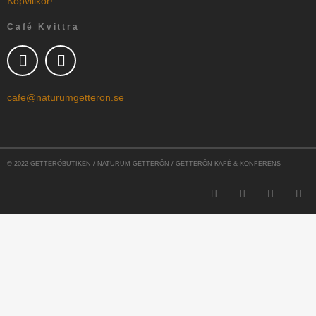
Köpvillkor!
Café Kvittra
cafe@naturumgetteron.se
© 2022 GETTERÖBUTIKEN / NATURUM GETTERÖN / GETTERÖN KAFÉ & KONFERENS