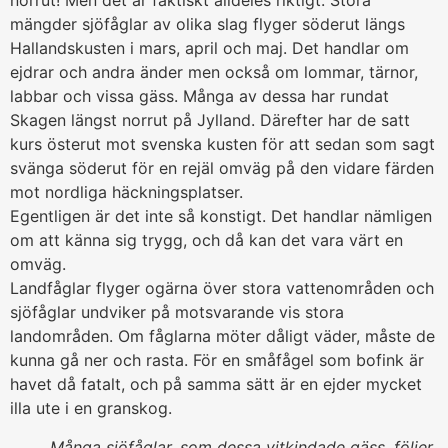
norrut! Men det är faktiskt alldeles riktigt. Stora
mängder sjöfåglar av olika slag flyger söderut längs
Hallandskusten i mars, april och maj. Det handlar om
ejdrar och andra änder men också om lommar, tärnor,
labbar och vissa gäss. Många av dessa har rundat
Skagen längst norrut på Jylland. Därefter har de satt
kurs österut mot svenska kusten för att sedan som sagt
svänga söderut för en rejäl omväg på den vidare färden
mot nordliga häckningsplatser.
Egentligen är det inte så konstigt. Det handlar nämligen
om att känna sig trygg, och då kan det vara värt en
omväg.
Landfåglar flyger ogärna över stora vattenområden och
sjöfåglar undviker på motsvarande vis stora
landområden. Om fåglarna möter dåligt väder, måste de
kunna gå ner och rasta. För en småfågel som bofink är
havet då fatalt, och på samma sätt är en ejder mycket
illa ute i en granskog.
Många sjöfåglar, som dessa vitkindade gäss, följer