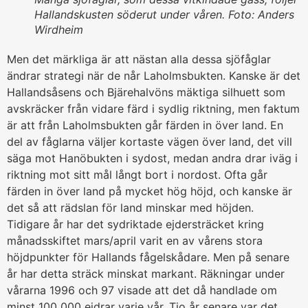
Hallandskusten söderut under våren. Foto: Anders
Wirdheim
Men det märkliga är att nästan alla dessa sjöfåglar
ändrar strategi när de når Laholmsbukten. Kanske är det
Hallandsåsens och Bjärehalvöns mäktiga silhuett som
avskräcker från vidare färd i sydlig riktning, men faktum
är att från Laholmsbukten går färden in över land. En
del av fåglarna väljer kortaste vägen över land, det vill
säga mot Hanöbukten i sydost, medan andra drar iväg i
riktning mot sitt mål långt bort i nordost. Ofta går
färden in över land på mycket hög höjd, och kanske är
det så att rädslan för land minskar med höjden.
Tidigare år har det sydriktade ejdersträcket kring
månadsskiftet mars/april varit en av vårens stora
höjdpunkter för Hallands fågelskådare. Men på senare
år har detta sträck minskat markant. Räkningar under
vårarna 1996 och 97 visade att det då handlade om
minst 100 000 ejdrar varje vår. Tio år senare var det