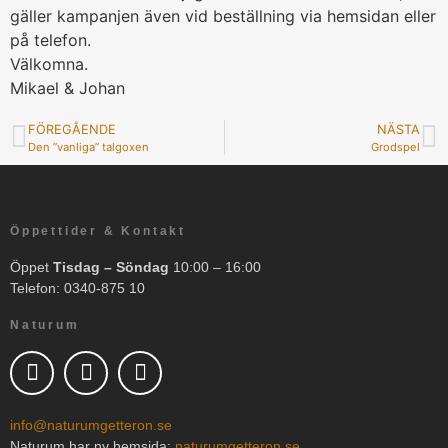
gäller kampanjen även vid beställning via hemsidan eller
på telefon.
Välkomna.
Mikael & Johan
FÖREGÅENDE
NÄSTA
Den ”vanliga” talgoxen
Grodspel
Öppettider & Kontakt
Öppet
Tisdag – Söndag
10:00 – 16:00
Telefon: 0340-875 10
Naturum
info@naturumgetteron.se
Naturum har ny hemsida:
naturumgetteron.se