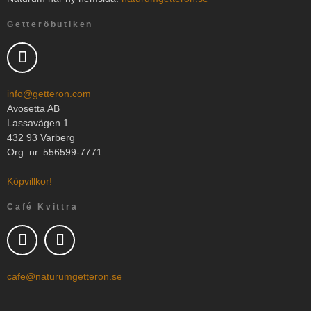
Getteröbutiken
info@getteron.com
Avosetta AB
Lassavägen 1
432 93 Varberg
Org. nr. 556599-7771
Köpvillkor!
Café Kvittra
cafe@naturumgetteron.se