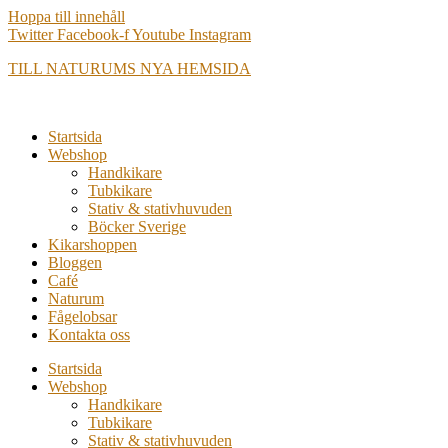
Hoppa till innehåll
Twitter
Facebook-f
Youtube
Instagram
TILL NATURUMS NYA HEMSIDA
Startsida
Webshop
Handkikare
Tubkikare
Stativ & stativhuvuden
Böcker Sverige
Kikarshoppen
Bloggen
Café
Naturum
Fågelobsar
Kontakta oss
Startsida
Webshop
Handkikare
Tubkikare
Stativ & stativhuvuden