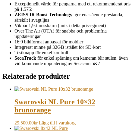
Exceptionellt värde för pengarna med ett rekommenderat pris
på 1.575:-
ZEISS IR Boost Technology
ger enastående prestanda,
särskilt i svagt ljus
Vikbar 1,9-tumsskärm (unik i detta prissegment)
Over The Air (OTA) för snabba och problemfria
uppdateringar
16:9 bildformat anpassat för mobiler
Integrerat minne på 32GB istället för SD-kort
Testknapp för enkel kontroll
SecaTrack
för enkel spårning om kameran blir stulen, även
vid kommande uppdatering av Secacam 5&7
Relaterade produkter
Swarovski NL Pure 10×32
brunorange
29,500.00
kr
Lägg till i varukorg