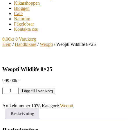
Kikarshoppen
Bloggen
Café
Naturum
Fågelobsar
Kontakta oss
0.00
kr
0
Varukorg
Hem
/
Handkikare
/
Weopti
/ Weopti Wildlife 8×25
Weopti Wildlife 8×25
999.00
kr
Weopti
Lägg till i varukorg
Wildlife
8x25
Artikelnummer
1078
Kategori:
Weopti
mängd
Beskrivning