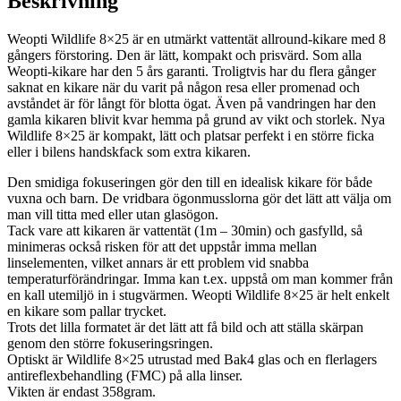
Beskrivning
Weopti Wildlife 8×25 är en utmärkt vattentät allround-kikare med 8
gångers förstoring. Den är lätt, kompakt och prisvärd. Som alla
Weopti-kikare har den 5 års garanti. Troligtvis har du flera gånger
saknat en kikare när du varit på någon resa eller promenad och
avståndet är för långt för blotta ögat. Även på vandringen har den
gamla kikaren blivit kvar hemma på grund av vikt och storlek. Nya
Wildlife 8×25 är kompakt, lätt och platsar perfekt i en större ficka
eller i bilens handskfack som extra kikaren.
Den smidiga fokuseringen gör den till en idealisk kikare för både
vuxna och barn. De vridbara ögonmusslorna gör det lätt att välja om
man vill titta med eller utan glasögon.
Tack vare att kikaren är vattentät (1m – 30min) och gasfylld, så
minimeras också risken för att det uppstår imma mellan
linselementen, vilket annars är ett problem vid snabba
temperaturförändringar. Imma kan t.ex. uppstå om man kommer från
en kall utemiljö in i stugvärmen. Weopti Wildlife 8×25 är helt enkelt
en kikare som pallar trycket.
Trots det lilla formatet är det lätt att få bild och att ställa skärpan
genom den större fokuseringsringen.
Optiskt är Wildlife 8×25 utrustad med Bak4 glas och en flerlagers
antireflexbehandling (FMC) på alla linser.
Vikten är endast 358gram.