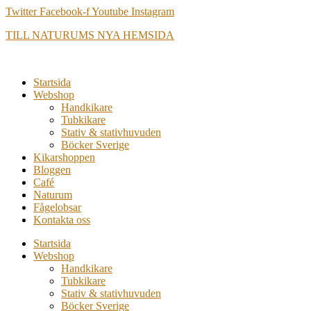
Hoppa
Twitter
Facebook-f
Youtube
Instagram
till
TILL NATURUMS NYA HEMSIDA
innehåll
Startsida
Webshop
Handkikare
Tubkikare
Stativ & stativhuvuden
Böcker Sverige
Kikarshoppen
Bloggen
Café
Naturum
Fågelobsar
Kontakta oss
Startsida
Webshop
Handkikare
Tubkikare
Stativ & stativhuvuden
Böcker Sverige