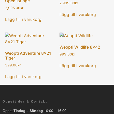
Open-Bridge
2,999.00
kr
2,995.00
kr
Lägg till i varukorg
Lägg till i varukorg
Weopti Wildlife 8×42
Weopti Adventure 8×21
999.00
kr
Tiger
Lägg till i varukorg
399.00
kr
Lägg till i varukorg
Öppettider & Kontakt
Öppet
Tisdag – Söndag
10:00 – 16:00