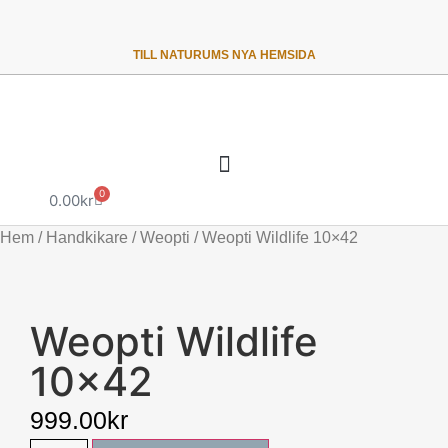
TILL NATURUMS NYA HEMSIDA
0
0.00
kr
Hem
/
Handkikare
/
Weopti
/ Weopti Wildlife 10×42
Weopti Wildlife
10×42
999.00
kr