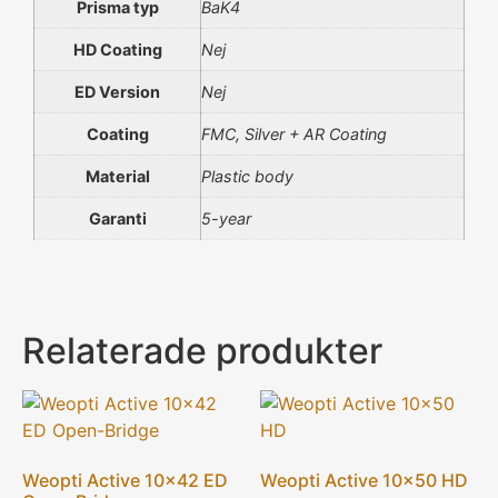
Prisma typ
BaK4
HD Coating
Nej
ED Version
Nej
Coating
FMC, Silver + AR Coating
Material
Plastic body
Garanti
5-year
Relaterade produkter
Weopti Active 10×42 ED
Weopti Active 10×50 HD