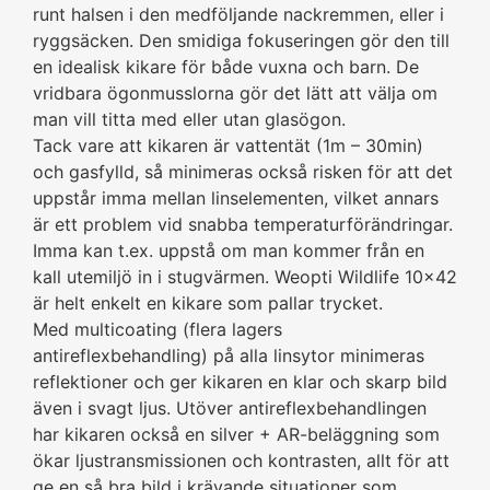
runt halsen i den medföljande nackremmen, eller i
ryggsäcken. Den smidiga fokuseringen gör den till
en idealisk kikare för både vuxna och barn. De
vridbara ögonmusslorna gör det lätt att välja om
man vill titta med eller utan glasögon.
Tack vare att kikaren är vattentät (1m – 30min)
och gasfylld, så minimeras också risken för att det
uppstår imma mellan linselementen, vilket annars
är ett problem vid snabba temperaturförändringar.
Imma kan t.ex. uppstå om man kommer från en
kall utemiljö in i stugvärmen. Weopti Wildlife 10×42
är helt enkelt en kikare som pallar trycket.
Med multicoating (flera lagers
antireflexbehandling) på alla linsytor minimeras
reflektioner och ger kikaren en klar och skarp bild
även i svagt ljus. Utöver antireflexbehandlingen
har kikaren också en silver + AR-beläggning som
ökar ljustransmissionen och kontrasten, allt för att
ge en så bra bild i krävande situationer som