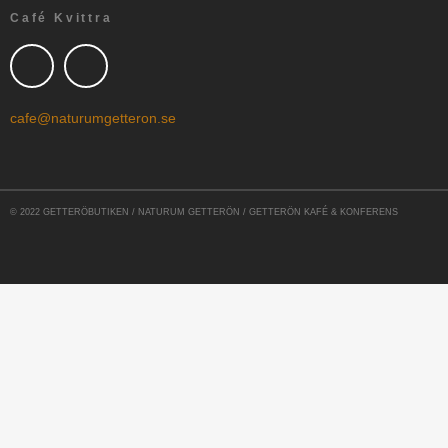
Café Kvittra
cafe@naturumgetteron.se
© 2022 GETTERÖBUTIKEN / NATURUM GETTERÖN / GETTERÖN KAFÉ & KONFERENS