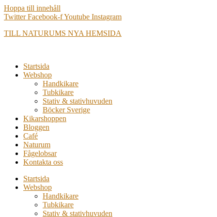
Hoppa till innehåll
Twitter
Facebook-f
Youtube
Instagram
TILL NATURUMS NYA HEMSIDA
Startsida
Webshop
Handkikare
Tubkikare
Stativ & stativhuvuden
Böcker Sverige
Kikarshoppen
Bloggen
Café
Naturum
Fågelobsar
Kontakta oss
Startsida
Webshop
Handkikare
Tubkikare
Stativ & stativhuvuden