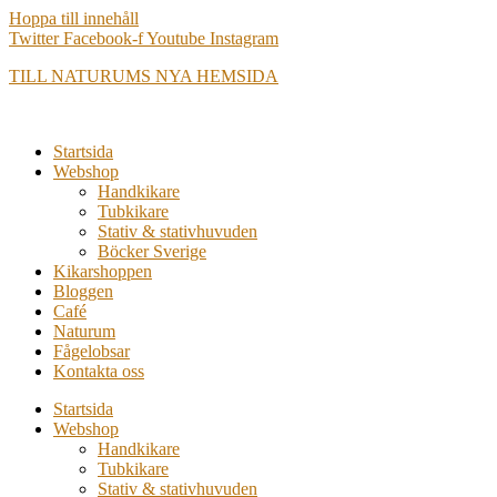
Hoppa till innehåll
Twitter
Facebook-f
Youtube
Instagram
TILL NATURUMS NYA HEMSIDA
Startsida
Webshop
Handkikare
Tubkikare
Stativ & stativhuvuden
Böcker Sverige
Kikarshoppen
Bloggen
Café
Naturum
Fågelobsar
Kontakta oss
Startsida
Webshop
Handkikare
Tubkikare
Stativ & stativhuvuden