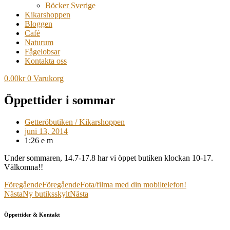
Böcker Sverige
Kikarshoppen
Bloggen
Café
Naturum
Fågelobsar
Kontakta oss
0.00
kr
0
Varukorg
Öppettider i sommar
Getteröbutiken / Kikarshoppen
juni 13, 2014
1:26 e m
Under sommaren, 14.7-17.8 har vi öppet butiken klockan 10-17.
Välkomna!!
Föregående
Föregående
Fota/filma med din mobiltelefon!
Nästa
Ny butiksskylt
Nästa
Öppettider & Kontakt