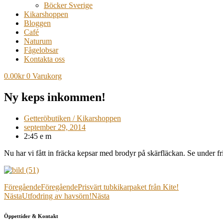
Böcker Sverige
Kikarshoppen
Bloggen
Café
Naturum
Fågelobsar
Kontakta oss
0.00
kr
0
Varukorg
Ny keps inkommen!
Getteröbutiken / Kikarshoppen
september 29, 2014
2:45 e m
Nu har vi fått in fräcka kepsar med brodyr på skärfläckan. Se under frit
Föregående
Föregående
Prisvärt tubkikarpaket från Kite!
Nästa
Utfodring av havsörn!
Nästa
Öppettider & Kontakt