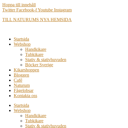
Hoppa till innehåll
Twitter
Facebook-f
Youtube
Instagram
TILL NATURUMS NYA HEMSIDA
Startsida
Webshop
Handkikare
Tubkikare
Stativ & stativhuvuden
Böcker Sverige
Kikarshoppen
Bloggen
Café
Naturum
Fågelobsar
Kontakta oss
Startsida
Webshop
Handkikare
Tubkikare
Stativ & stativhuvuden