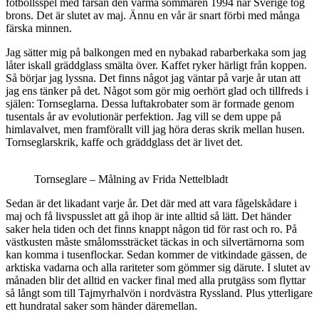
fotbollsspel med farsan den varma sommaren 1994 när Sverige tog
brons. Det är slutet av maj. Ännu en vår är snart förbi med många
färska minnen.
Jag sätter mig på balkongen med en nybakad rabarberkaka som jag
låter iskall gräddglass smälta över. Kaffet ryker härligt från koppen.
Så börjar jag lyssna. Det finns något jag väntar på varje år utan att
jag ens tänker på det. Något som gör mig oerhört glad och tillfreds i
själen: Tornseglarna. Dessa luftakrobater som är formade genom
tusentals år av evolutionär perfektion. Jag vill se dem uppe på
himlavalvet, men framförallt vill jag höra deras skrik mellan husen.
Tornseglarskrik, kaffe och gräddglass det är livet det.
Tornseglare – Målning av Frida Nettelbladt
Sedan är det likadant varje år. Det där med att vara fågelskådare i
maj och få livspusslet att gå ihop är inte alltid så lätt. Det händer
saker hela tiden och det finns knappt någon tid för rast och ro. På
västkusten måste smålomssträcket täckas in och silvertärnorna som
kan komma i tusenflockar. Sedan kommer de vitkindade gässen, de
arktiska vadarna och alla rariteter som gömmer sig därute. I slutet av
månaden blir det alltid en vacker final med alla prutgäss som flyttar
så långt som till Tajmyrhalvön i nordvästra Ryssland. Plus ytterligare
ett hundratal saker som händer däremellan.