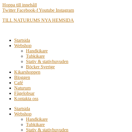
Hoppa till innehåll
Twitter
Facebook-f
Youtube
Instagram
TILL NATURUMS NYA HEMSIDA
Startsida
Webshop
Handkikare
Tubkikare
Stativ & stativhuvuden
Böcker Sverige
Kikarshoppen
Bloggen
Café
Naturum
Fågelobsar
Kontakta oss
Startsida
Webshop
Handkikare
Tubkikare
Stativ & stativhuvuden