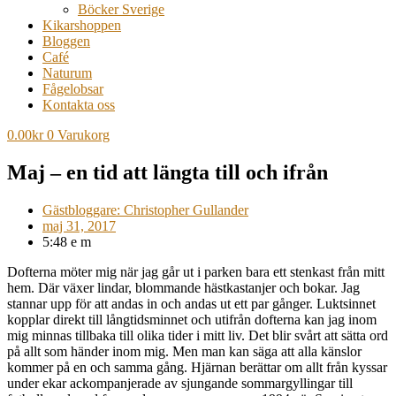
Böcker Sverige
Kikarshoppen
Bloggen
Café
Naturum
Fågelobsar
Kontakta oss
0.00
kr
0
Varukorg
Maj – en tid att längta till och ifrån
Gästbloggare: Christopher Gullander
maj 31, 2017
5:48 e m
Dofterna möter mig när jag går ut i parken bara ett stenkast från mitt
hem. Där växer lindar, blommande hästkastanjer och bokar. Jag
stannar upp för att andas in och andas ut ett par gånger. Luktsinnet
kopplar direkt till långtidsminnet och utifrån dofterna kan jag inom
mig minnas tillbaka till olika tider i mitt liv. Det blir svårt att sätta ord
på allt som händer inom mig. Men man kan säga att alla känslor
kommer på en och samma gång. Hjärnan berättar om allt från kyssar
under ekar ackompanjerade av sjungande sommargyllingar till