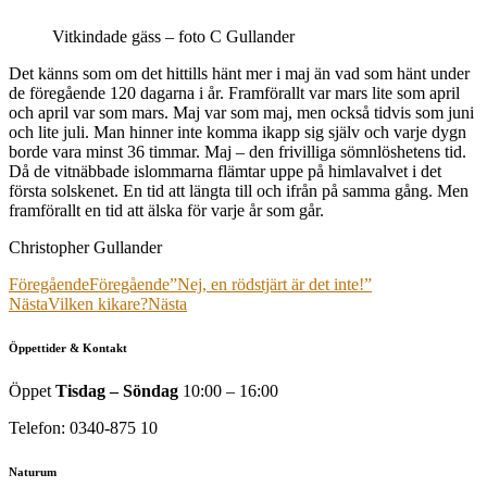
Vitkindade gäss – foto C Gullander
Det känns som om det hittills hänt mer i maj än vad som hänt under
de föregående 120 dagarna i år. Framförallt var mars lite som april
och april var som mars. Maj var som maj, men också tidvis som juni
och lite juli. Man hinner inte komma ikapp sig själv och varje dygn
borde vara minst 36 timmar. Maj – den frivilliga sömnlöshetens tid.
Då de vitnäbbade islommarna flämtar uppe på himlavalvet i det
första solskenet. En tid att längta till och ifrån på samma gång. Men
framförallt en tid att älska för varje år som går.
Christopher Gullander
Föregående
Föregående
”Nej, en rödstjärt är det inte!”
Nästa
Vilken kikare?
Nästa
Öppettider & Kontakt
Öppet
Tisdag – Söndag
10:00 – 16:00
Telefon: 0340-875 10
Naturum