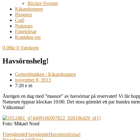
Böcker Sverige
Kikarshoppen
Bloggen
Café
Naturum
Fågelobsar
Kontakta oss
0.00
kr
0
Varukorg
Havsörnshelg!
Getteröbutiken / Kikarshoppen
november 8, 2013
7:20 e m
Återigen en dag med ”massor” av havsörnar på reservatet! Vi får hoppa
Naturum öppnar klockan 10:00. Det stora gömslet ett par hundra meter
Välkomna!
Foto: Mikael Nord
Föregående
Föregående
Havsörnsfrossa!
Nästa
Snart jul!
Nästa