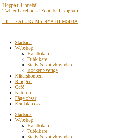
Hoppa till innehåll
Twitter
Facebook-f
Youtube
Instagram
TILL NATURUMS NYA HEMSIDA
Startsida
Webshop
Handkikare
Tubkikare
Stativ & stativhuvuden
Böcker Sverige
Kikarshoppen
Bloggen
Café
Naturum
Fågelobsar
Kontakta oss
Startsida
Webshop
Handkikare
Tubkikare
Stativ & stativhuvuden