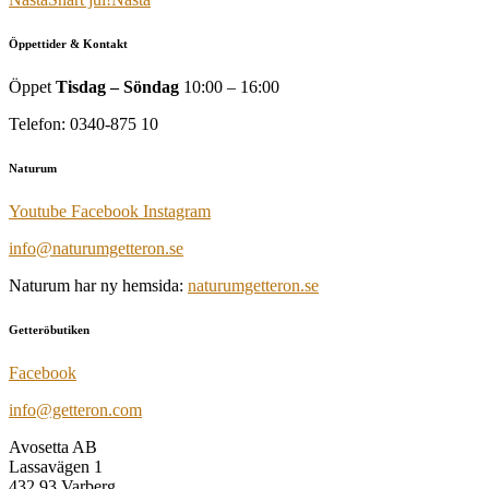
Öppettider & Kontakt
Öppet
Tisdag – Söndag
10:00 – 16:00
Telefon: 0340-875 10
Naturum
Youtube
Facebook
Instagram
info@naturumgetteron.se
Naturum har ny hemsida:
naturumgetteron.se
Getteröbutiken
Facebook
info@getteron.com
Avosetta AB
Lassavägen 1
432 93 Varberg