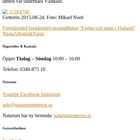
utmed vår underbara Västkust.
Getterön 2015-08-24. Foto: Mikael Nord
Föregående
Föregående
Fotoutställning ”Fåglar och natur i Halland”
Nästa
Aftonfalk
Nästa
Öppettider & Kontakt
Öppet
Tisdag – Söndag
10:00 – 16:00
Telefon: 0340-875 10
Naturum
Youtube
Facebook
Instagram
info@naturumgetteron.se
Naturum har ny hemsida:
naturumgetteron.se
Getteröbutiken