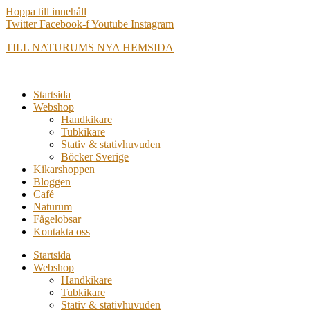
Hoppa till innehåll
Twitter
Facebook-f
Youtube
Instagram
TILL NATURUMS NYA HEMSIDA
Startsida
Webshop
Handkikare
Tubkikare
Stativ & stativhuvuden
Böcker Sverige
Kikarshoppen
Bloggen
Café
Naturum
Fågelobsar
Kontakta oss
Startsida
Webshop
Handkikare
Tubkikare
Stativ & stativhuvuden