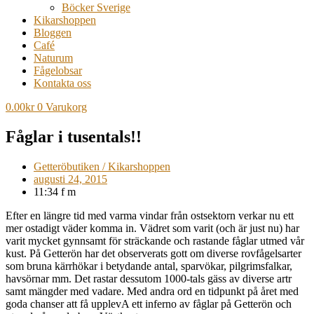
Böcker Sverige
Kikarshoppen
Bloggen
Café
Naturum
Fågelobsar
Kontakta oss
0.00
kr
0
Varukorg
Fåglar i tusentals!!
Getteröbutiken / Kikarshoppen
augusti 24, 2015
11:34 f m
Efter en längre tid med varma vindar från ostsektorn verkar nu ett
mer ostadigt väder komma in. Vädret som varit (och är just nu) har
varit mycket gynnsamt för sträckande och rastande fåglar utmed vår
kust. På Getterön har det observerats gott om diverse rovfågelsarter
som bruna kärrhökar i betydande antal, sparvökar, pilgrimsfalkar,
havsörnar mm. Det rastar dessutom 1000-tals gäss av diverse artr
samt mängder med vadare. Med andra ord en tidpunkt på året med
goda chanser att få upplevA ett inferno av fåglar på Getterön och