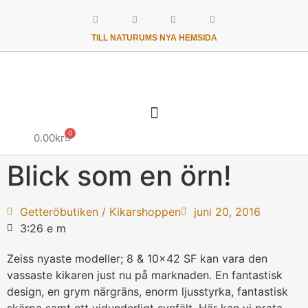
TILL NATURUMS NYA HEMSIDA
0
0.00
kr
Blick som en örn!
Getteröbutiken / Kikarshoppen
juni 20, 2016
3:26 e m
Zeiss nyaste modeller; 8 & 10×42 SF kan vara den
vassaste kikaren just nu på marknaden. En fantastisk
design, en grym närgräns, enorm ljusstyrka, fantastisk