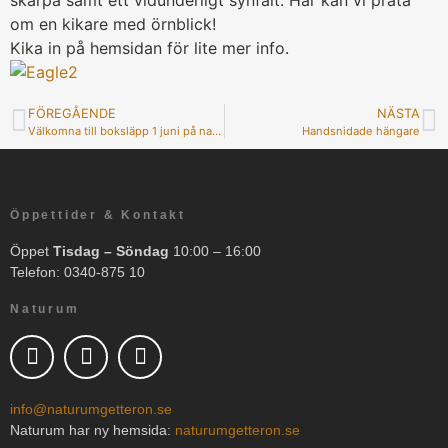
skärpa samt ett vidunderligt synfält. Här kan vi prata
om en kikare med örnblick!
Kika in på hemsidan för lite mer info.
FÖREGÅENDE
NÄSTA
Välkomna till boksläpp 1 juni på naturum Getterön!
Handsnidade hängare
Öppettider & Kontakt
Öppet
Tisdag – Söndag
10:00 – 16:00
Telefon: 0340-875 10
Naturum
info@naturumgetteron.se
Naturum har ny hemsida:
naturumgetteron.se