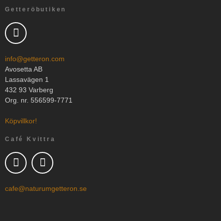
Getteröbutiken
info@getteron.com
Avosetta AB
Lassavägen 1
432 93 Varberg
Org. nr. 556599-7771
Köpvillkor!
Café Kvittra
cafe@naturumgetteron.se