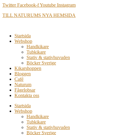
Hoppa
Twitter
Facebook-f
Youtube
Instagram
till
TILL NATURUMS NYA HEMSIDA
innehåll
Startsida
Webshop
Handkikare
Tubkikare
Stativ & stativhuvuden
Böcker Sverige
Kikarshoppen
Bloggen
Café
Naturum
Fågelobsar
Kontakta oss
Startsida
Webshop
Handkikare
Tubkikare
Stativ & stativhuvuden
Böcker Sverige