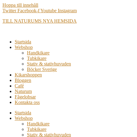
Hoppa till innehåll
Twitter
Facebook-f
Youtube
Instagram
TILL NATURUMS NYA HEMSIDA
Startsida
Webshop
Handkikare
Tubkikare
Stativ & stativhuvuden
Böcker Sverige
Kikarshoppen
Bloggen
Café
Naturum
Fågelobsar
Kontakta oss
Startsida
Webshop
Handkikare
Tubkikare
Stativ & stativhuvuden