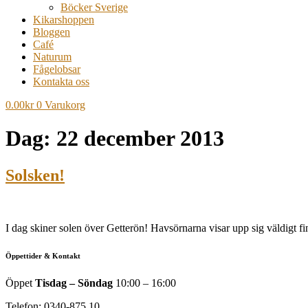
Böcker Sverige
Kikarshoppen
Bloggen
Café
Naturum
Fågelobsar
Kontakta oss
0.00
kr
0
Varukorg
Dag:
22 december 2013
Solsken!
I dag skiner solen över Getterön! Havsörnarna visar upp sig väldigt 
Öppettider & Kontakt
Öppet
Tisdag – Söndag
10:00 – 16:00
Telefon: 0340-875 10